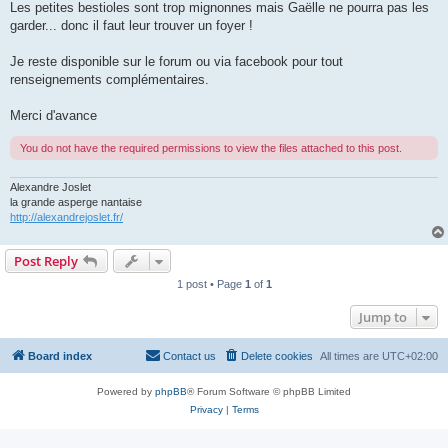
Les petites bestioles sont trop mignonnes mais Gaëlle ne pourra pas les
garder... donc il faut leur trouver un foyer !
Je reste disponible sur le forum ou via facebook pour tout
renseignements complémentaires.
Merci d'avance
You do not have the required permissions to view the files attached to this post.
Alexandre Joslet
la grande asperge nantaise
http://alexandrejoslet.fr/
Post Reply
1 post • Page
1
of
1
Jump to
Board index
Contact us
Delete cookies
All times are
UTC+02:00
Powered by
phpBB
® Forum Software © phpBB Limited
Privacy
|
Terms