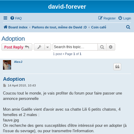
david-forever
FAQ
Register
Login
S
Board index
Parlons de tout, même de David :D
Coin café
e
Adoption
a
Search
Advanced s
Post Reply
r
1 post • Page
1
of
1
c
AlexJ
h
Adoption
P
14 April 2010, 10:43
o
s
Coucou tout le monde, je vais profiter du forum pour faire passer une
t
annonce personnelle
Mon amie Gaëlle vient d'avoir avec sa chatte Lili 6 petits chatons, 4
femelles et 2 males :
fauve.jpg
On recherche des gens susceptibles d'être intéressé pour en adopter (à
l'issue du sevrage), ou pour transmettre l'information.