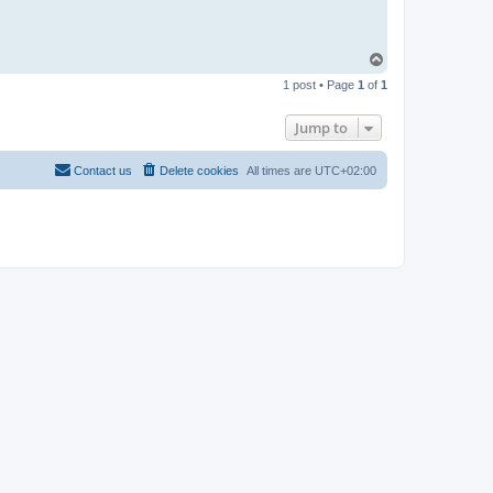
T
o
1 post • Page
1
of
1
p
Jump to
Contact us
Delete cookies
All times are
UTC+02:00