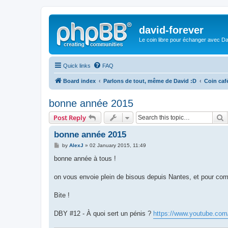
david-forever
Le coin libre pour échanger avec Da
Quick links
FAQ
Board index
Parlons de tout, même de David :D
Coin caf
bonne année 2015
S
Post Reply
bonne année 2015
P
by
AlexJ
»
02 January 2015, 11:49
o
s
bonne année à tous !
t
on vous envoie plein de bisous depuis Nantes, et pour com
Bite !
DBY #12 - À quoi sert un pénis ?
https://www.youtube.co