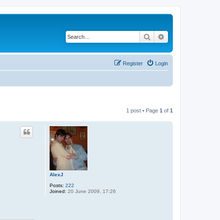
Search
Advanced search
Register
Login
1 post • Page
1
of
1
AlexJ
Posts:
222
Joined:
20 June 2009, 17:26