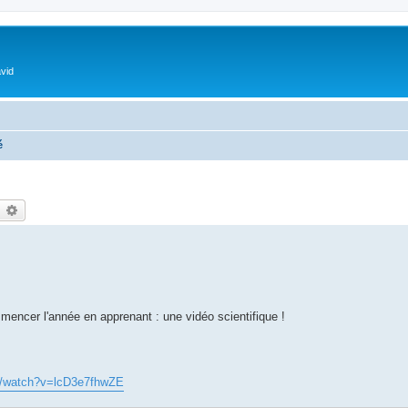
vid
é
earch
Advanced search
mencer l'année en apprenant : une vidéo scientifique !
m/watch?v=lcD3e7fhwZE