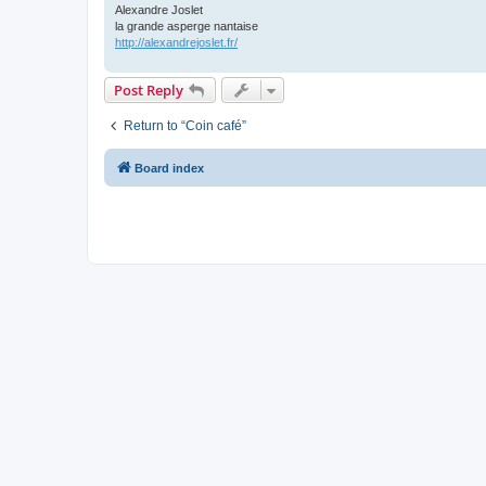
Alexandre Joslet
la grande asperge nantaise
http://alexandrejoslet.fr/
Post Reply
Return to “Coin café”
Board index