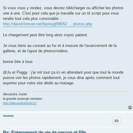
Si vous vous y rendez, vous devrez télécharger ou afficher les photos
une à une. C'est pour cela que je travaille sur un tit script pour vous
rendre tout cela plus conviviable :
http://david-forever.net/ftp/evjgf08052 ... photos.php
Le chargement peut être long alors soyez patient.
Je vous tiens au courant au fur et à mesure de l'avancement de la
gallerie, et de l'ajout de photos/vidéos.
bonne bite à tous
@Ju et Peggy : j'ai mit tout ça ici en attendant pour que tout le monde
puisse voir les photos rapidement, je vous dirai après comment tout
exporter pour votre site dédié au mariage.
Alexandre Joslet
la grande asperge nantaise
http://alexandrejoslet.fr/
maman
Re: Enterrement de vie de garçon et fille