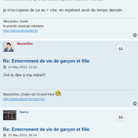
je m'occuperai de ça au + vite, en espérant avoir du temps demain
Alexandre Joslet
la grande asperge nantaise
http://alexandrejoslet.fr/
MasterDoc
Re: Enterrement de vie de garçon et fille
P
14 May 2010, 13:14
o
s
Jvé le dire à ma mère!!!
t
MasterDoc (Julien ton Grand frère
)
http://www.david-forever.net
l'paire
Re: Enterrement de vie de garçon et fille
P
15 May 2010, 08:14