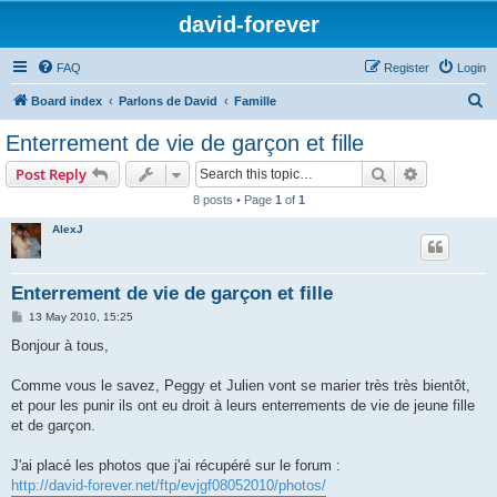
david-forever
FAQ
Register
Login
S
Board index
Parlons de David
Famille
e
Enterrement de vie de garçon et fille
a
Search
Advanced s
Post Reply
r
8 posts • Page
1
of
1
c
AlexJ
h
Enterrement de vie de garçon et fille
P
13 May 2010, 15:25
o
s
Bonjour à tous,
t
Comme vous le savez, Peggy et Julien vont se marier très très bientôt,
et pour les punir ils ont eu droit à leurs enterrements de vie de jeune fille
et de garçon.
J'ai placé les photos que j'ai récupéré sur le forum :
http://david-forever.net/ftp/evjgf08052010/photos/