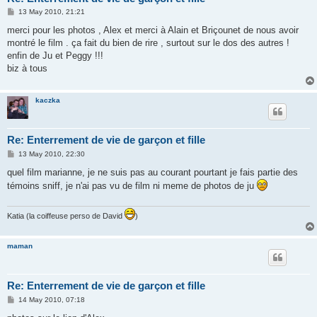
P
13 May 2010, 21:21
o
s
merci pour les photos , Alex et merci à Alain et Briçounet de nous avoir
t
montré le film . ça fait du bien de rire , surtout sur le dos des autres !
enfin de Ju et Peggy !!!
biz à tous
kaczka
Re: Enterrement de vie de garçon et fille
P
13 May 2010, 22:30
o
s
quel film marianne, je ne suis pas au courant pourtant je fais partie des
t
témoins sniff, je n'ai pas vu de film ni meme de photos de ju
Katia (la coiffeuse perso de David
)
maman
Re: Enterrement de vie de garçon et fille
P
14 May 2010, 07:18
o
s