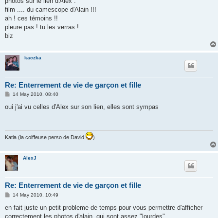
photos sur le lien d'Alex .
t
film .... du camescope d'Alain !!!
ah ! ces témoins !!
pleure pas ! tu les verras !
biz
kaczka
Re: Enterrement de vie de garçon et fille
P
14 May 2010, 08:40
o
s
oui j'ai vu celles d'Alex sur son lien, elles sont sympas
t
Katia (la coiffeuse perso de David
)
AlexJ
Re: Enterrement de vie de garçon et fille
P
14 May 2010, 10:49
o
s
en fait juste un petit probleme de temps pour vous permettre d'afficher
t
correctement les photos d'alain, qui sont assez "lourdes"