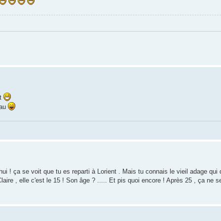
.
et
eau
ui ! ça se voit que tu es reparti à Lorient . Mais tu connais le vieil adage qui 
ire , elle c'est le 15 ! Son âge ? ..... Et pis quoi encore ! Après 25 , ça ne se