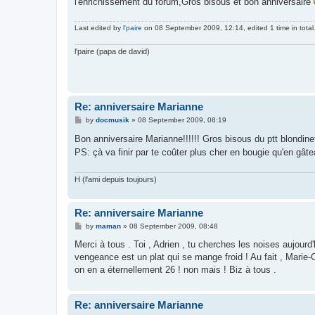
l'enrichissement du forum,Gros bisous et bon anniversaire
Last edited by
l'paire
on 08 September 2009, 12:14, edited 1 time in total
l'paire (papa de david)
Re: anniversaire Marianne
P
by
docmusik
»
08 September 2009, 08:19
o
s
Bon anniversaire Marianne!!!!!! Gros bisous du ptt blondin
t
PS: çà va finir par te coûter plus cher en bougie qu'en gât
H (l'ami depuis toujours)
Re: anniversaire Marianne
P
by
maman
»
08 September 2009, 08:48
o
s
Merci à tous . Toi , Adrien , tu cherches les noises aujourd'h
t
vengeance est un plat qui se mange froid ! Au fait , Marie-Cla
on en a éternellement 26 ! non mais ! Biz à tous .
Re: anniversaire Marianne