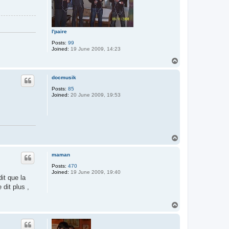
l'paire
Posts:
99
Joined:
19 June 2009, 14:23
T
o
p
docmusik
Posts:
85
Joined:
20 June 2009, 19:53
T
o
p
maman
Posts:
470
Joined:
19 June 2009, 19:40
dit que la
 dit plus ,
T
o
p