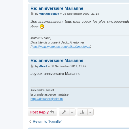
Re: anniversaire Marianne
P
by
Vinnanedonya
»
08 September 2009, 21:14
o
s
Bon anniversaireuh, tous mes voeux les plus sincèèèèreu
t
tiens
Mathieu / Vïnn,
Bassiste du groupe à Jack, Anedonya
(
http://www.myspace.com/officialanedonya
)
Re: anniversaire Marianne
P
by
AlexJ
»
08 September 2011, 11:47
o
s
Joyeux anniversaire Marianne !
t
Alexandre Joslet
la grande asperge nantaise
http://alexandrejoslet.fr/
Post Reply
Return to “Famille”