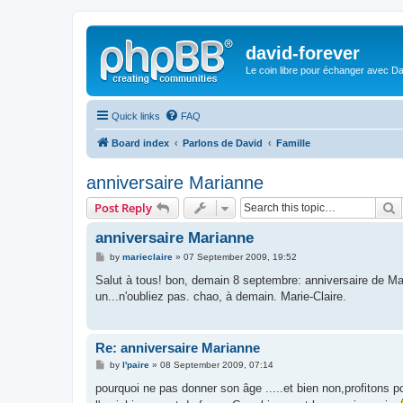
david-forever
Le coin libre pour échanger avec Da
Quick links
FAQ
Board index
Parlons de David
Famille
anniversaire Marianne
S
Post Reply
anniversaire Marianne
P
by
marieclaire
»
07 September 2009, 19:52
o
s
Salut à tous! bon, demain 8 septembre: anniversaire de Mar
t
un...n'oubliez pas. chao, à demain. Marie-Claire.
Re: anniversaire Marianne
P
by
l'paire
»
08 September 2009, 07:14
o
s
pourquoi ne pas donner son âge .....et bien non,profitons
t