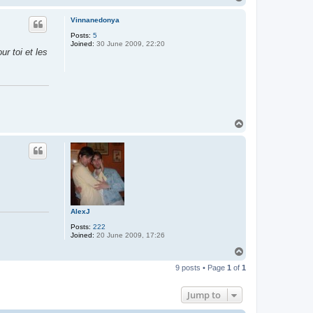
o
p
Vinnanedonya
Posts:
5
Joined:
30 June 2009, 22:20
r toi et les
T
o
p
AlexJ
Posts:
222
Joined:
20 June 2009, 17:26
T
o
9 posts • Page
1
of
1
p
Jump to