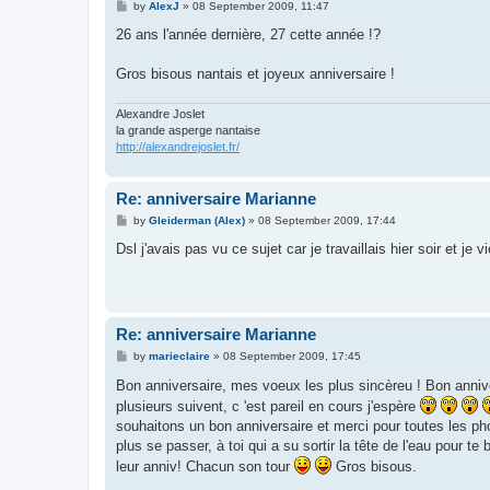
P
by
AlexJ
»
08 September 2009, 11:47
o
s
26 ans l'année dernière, 27 cette année !?
t
Gros bisous nantais et joyeux anniversaire !
Alexandre Joslet
la grande asperge nantaise
http://alexandrejoslet.fr/
Re: anniversaire Marianne
P
by
Gleiderman (Alex)
»
08 September 2009, 17:44
o
s
Dsl j'avais pas vu ce sujet car je travaillais hier soir et je
t
Re: anniversaire Marianne
P
by
marieclaire
»
08 September 2009, 17:45
o
s
Bon anniversaire, mes voeux les plus sincèreu ! Bon anniv
t
plusieurs suivent, c 'est pareil en cours j'espère
souhaitons un bon anniversaire et merci pour toutes les pho
plus se passer, à toi qui a su sortir la tête de l'eau pour t
leur anniv! Chacun son tour
Gros bisous.