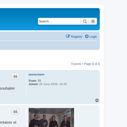
Search
Advanced search
Register
Login
9 posts • Page
1
of
1
marieclaire
Posts:
35
Joined:
28 June 2009, 18:35
souhaiter
T
o
p
ntaires et