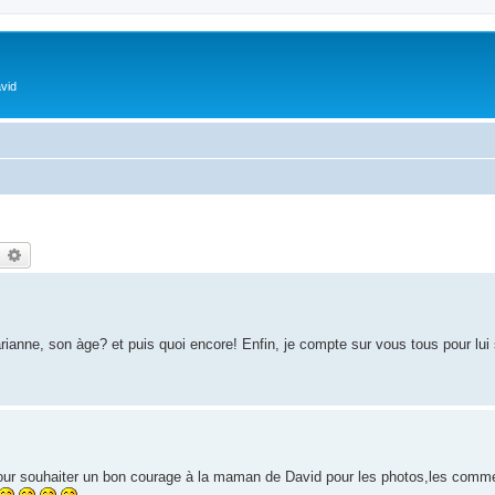
vid
earch
Advanced search
ianne, son àge? et puis quoi encore! Enfin, je compte sur vous tous pour lui 
 pour souhaiter un bon courage à la maman de David pour les photos,les comme