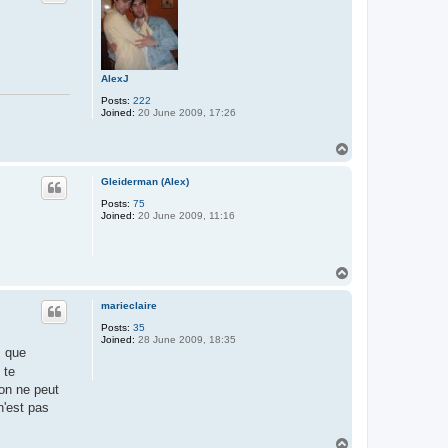
AlexJ
Posts:
222
Joined:
20 June 2009, 17:26
T
o
p
Gleiderman (Alex)
Posts:
75
Joined:
20 June 2009, 11:16
T
o
p
marieclaire
Posts:
35
Joined:
28 June 2009, 18:35
s que
 te
 on ne peut
n'est pas
T