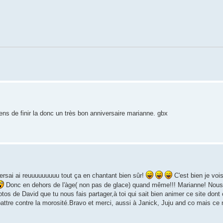
 viens de finir la donc un très bon anniversaire marianne. gbx
ersai ai reuuuuuuuuu tout ça en chantant bien sûr!
C'est bien je voi
Donc en dehors de l'àge( non pas de glace) quand même!!! Marianne! Nous
tos de David que tu nous fais partager,à toi qui sait bien animer ce site dont
e battre contre la morosité.Bravo et merci, aussi à Janick, Juju and co mais ce 