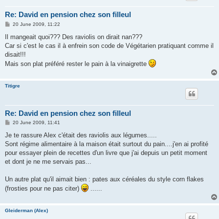
Re: David en pension chez son filleul
P
20 June 2009, 11:22
o
s
Il mangeait quoi??? Des raviolis on dirait nan???
t
Car si c'est le cas il à enfrein son code de Végétarien pratiquant comme il
disait!!!
Mais son plat préféré rester le pain à la vinaigrette
Titigre
Re: David en pension chez son filleul
P
20 June 2009, 11:41
o
s
Je te rassure Alex c'était des raviolis aux légumes.....
t
Sont régime alimentaire à la maison était surtout du pain....j'en ai profité
pour essayer plein de recettes d'un livre que j'ai depuis un petit moment
et dont je ne me servais pas...
Un autre plat qu'il aimait bien : pates aux céréales du style corn flakes
(frosties pour ne pas citer)
......
Gleiderman (Alex)