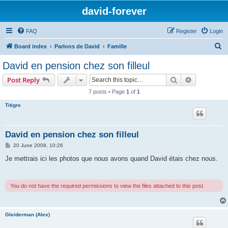
david-forever
FAQ
Register
Login
S
Board index
Parlons de David
Famille
e
David en pension chez son filleul
a
Search
Advanced s
Post Reply
r
7 posts • Page
1
of
1
c
Titigre
h
David en pension chez son filleul
P
20 June 2009, 10:26
o
s
Je mettrais ici les photos que nous avons quand David étais chez nous.
t
You do not have the required permissions to view the files attached to this post.
Gleiderman (Alex)