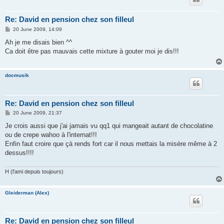
Re: David en pension chez son filleul
P
20 June 2009, 14:09
o
s
Ah je me disais bien ^^
t
Ca doit être pas mauvais cette mixture à gouter moi je dis!!!
docmusik
Re: David en pension chez son filleul
P
20 June 2009, 21:37
o
s
Je crois aussi que j'ai jamais vu qq1 qui mangeait autant de chocolatine
t
ou de crepe wahoo à l'internat!!!
Enfin faut croire que çà rends fort car il nous mettais la misère même à 2
dessus!!!!
H (l'ami depuis toujours)
Gleiderman (Alex)
Re: David en pension chez son filleul