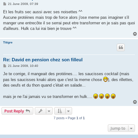
P
21 June 2009, 07:39
o
s
Et les fruits sec aussi avec ses noisettes ^^
t
Aucune protéines mais trop de force alors j'ose meme pas imaginer s'il
manger une entrecôte il se serrai peut etre transformer en je sais pas quoi
d'ailleurs. Hulk ca lui irai bien je trouve ^^
Titigre
Re: David en pension chez son filleul
P
21 June 2009, 10:40
o
s
Je te corrige, il mangeait des protéines.... les saucisses cocktail (mais
t
pas les saucisses knaki alors que c'est la meme chose
), des rillettes,
des oeufs et du thon quand c'était en salade...
mais je ne l'ai jamais vu se transformer en hulk....
Post Reply
7 posts • Page
1
of
1
Jump to