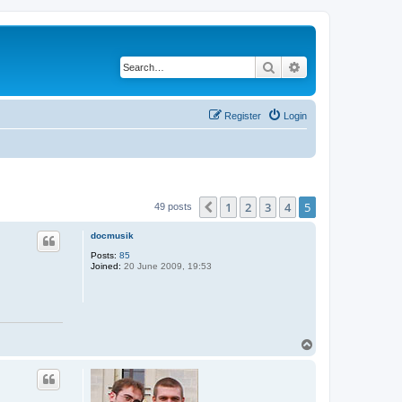
Search
Advanced search
Register
Login
1
2
3
4
5
Previous
49 posts
docmusik
Posts:
85
Joined:
20 June 2009, 19:53
T
o
p