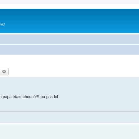
vid
earch
Advanced search
 papa étais choqué!!! ou pas lol