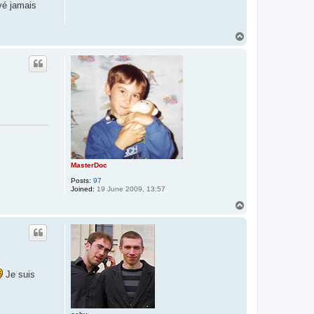
avé jamais
T
o
p
MasterDoc
Posts:
97
Joined:
19 June 2009, 13:57
T
o
p
Je suis