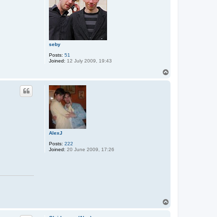
seby
Posts:
51
Joined:
12 July 2009, 19:43
T
o
p
AlexJ
Posts:
222
Joined:
20 June 2009, 17:26
T
o
p