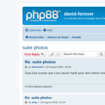
david-forever
Le coin libre pour échanger avec Da
Quick links
FAQ
Board index
Parlons de David
Famille
suite photos
S
Post Reply
Re: suite photos
P
by
docmusik
»
18 August 2009, 18:28
o
s
Ouai faut avouer que c'est assez hard! pour dire même mon
t
H (l'ami depuis toujours)
Re: suite photos
P
by
seby
»
18 August 2009, 22:56
o