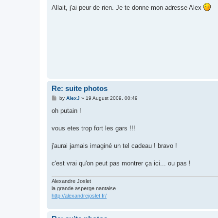
s
Allait, j'ai peur de rien. Je te donne mon adresse Alex
t
Re: suite photos
P
by
AlexJ
»
19 August 2009, 00:49
o
s
oh putain !
t
vous etes trop fort les gars !!!
j'aurai jamais imaginé un tel cadeau ! bravo !
c'est vrai qu'on peut pas montrer ça ici... ou pas !
Alexandre Joslet
la grande asperge nantaise
http://alexandrejoslet.fr/