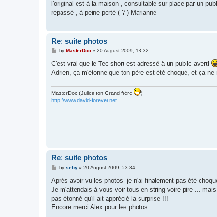
s
l'original est à la maison , consultable sur place par un pub
t
repassé , à peine porté ( ? ) Marianne
Re: suite photos
P
by
MasterDoc
»
20 August 2009, 18:32
o
s
C'est vrai que le Tee-short est adressé à un public averti
t
Adrien, ça m'étonne que ton père est été choqué, et ça ne 
MasterDoc (Julien ton Grand frère
)
http://www.david-forever.net
Re: suite photos
P
by
seby
»
20 August 2009, 23:34
o
s
Après avoir vu les photos, je n'ai finalement pas été choq
t
Je m'attendais à vous voir tous en string voire pire ... mai
pas étonné qu'il ait apprécié la surprise !!!
Encore merci Alex pour les photos.