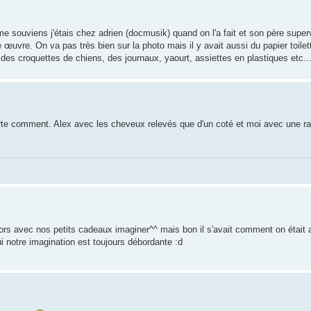
e me souviens j'étais chez adrien (docmusik) quand on l'a fait et son père super
 œuvre. On va pas très bien sur la photo mais il y avait aussi du papier toilet
e, des croquettes de chiens, des journaux, yaourt, assiettes en plastiques etc..
porte comment. Alex avec les cheveux relevés que d'un coté et moi avec une ra
r alors avec nos petits cadeaux imaginer^^ mais bon il s'avait comment on était
ui notre imagination est toujours débordante :d