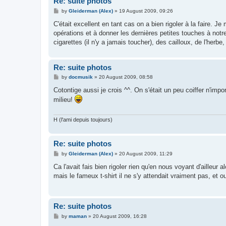
Re: suite photos
P
by
Gleiderman (Alex)
»
19 August 2009, 09:26
o
s
C'était excellent en tant cas on a bien rigoler à la faire. J
t
opérations et à donner les dernières petites touches à notre
cigarettes (il n'y a jamais toucher), des cailloux, de l'herb
Re: suite photos
P
by
docmusik
»
20 August 2009, 08:58
o
s
Cotontige aussi je crois ^^. On s'était un peu coiffer n'im
t
milieu!
H (l'ami depuis toujours)
Re: suite photos
P
by
Gleiderman (Alex)
»
20 August 2009, 11:29
o
s
Ca l'avait fais bien rigoler rien qu'en nous voyant d'ailleu
t
mais le fameux t-shirt il ne s'y attendait vraiment pas, et o
Re: suite photos
P
by
maman
»
20 August 2009, 16:28
o