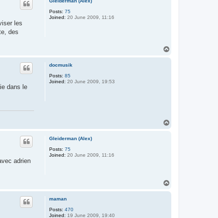
Gleiderman (Alex)
Posts:
75
Joined:
20 June 2009, 11:16
viser les
te, des
.
T
o
p
docmusik
Posts:
85
Joined:
20 June 2009, 19:53
ie dans le
T
o
p
Gleiderman (Alex)
Posts:
75
Joined:
20 June 2009, 11:16
 avec adrien
T
o
p
maman
Posts:
470
Joined:
19 June 2009, 19:40