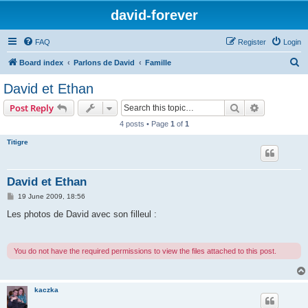
david-forever
FAQ
Register
Login
S
Board index
Parlons de David
Famille
e
David et Ethan
a
Search
Advanced s
Post Reply
r
4 posts • Page
1
of
1
c
Titigre
h
David et Ethan
P
19 June 2009, 18:56
o
s
Les photos de David avec son filleul :
t
You do not have the required permissions to view the files attached to this post.
kaczka