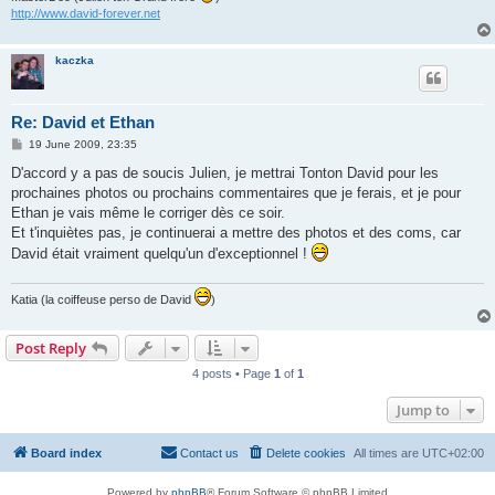
http://www.david-forever.net
kaczka
Re: David et Ethan
P
19 June 2009, 23:35
o
s
D'accord y a pas de soucis Julien, je mettrai Tonton David pour les
t
prochaines photos ou prochains commentaires que je ferais, et je pour
Ethan je vais même le corriger dès ce soir.
Et t'inquiètes pas, je continuerai a mettre des photos et des coms, car
David était vraiment quelqu'un d'exceptionnel !
Katia (la coiffeuse perso de David
)
Post Reply
4 posts • Page
1
of
1
Jump to
Board index
Contact us
Delete cookies
All times are
UTC+02:00
Powered by
phpBB
® Forum Software © phpBB Limited