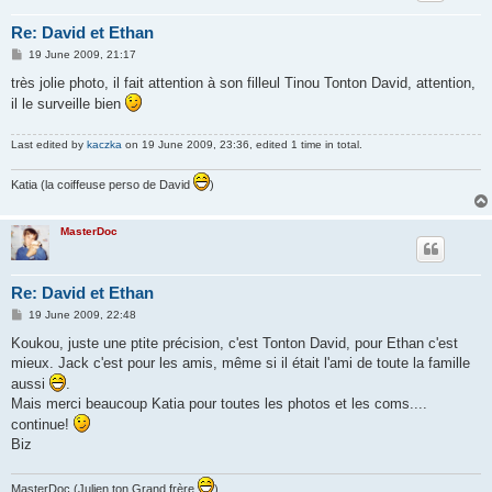
Re: David et Ethan
P
19 June 2009, 21:17
o
s
très jolie photo, il fait attention à son filleul Tinou Tonton David, attention,
t
il le surveille bien
Last edited by
kaczka
on 19 June 2009, 23:36, edited 1 time in total.
Katia (la coiffeuse perso de David
)
MasterDoc
Re: David et Ethan
P
19 June 2009, 22:48
o
s
Koukou, juste une ptite précision, c'est Tonton David, pour Ethan c'est
t
mieux. Jack c'est pour les amis, même si il était l'ami de toute la famille
aussi
.
Mais merci beaucoup Katia pour toutes les photos et les coms....
continue!
Biz
MasterDoc (Julien ton Grand frère
)