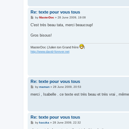
Re: texte pour vous tous
P
by
MasterDoc
»
28 June 2009, 19:08
o
s
C'est très beau tata, merci beaucoup!
t
Gros bisous!
MasterDoc (Julien ton Grand frère
)
http://www.david-forever.net
Re: texte pour vous tous
P
by
maman
»
28 June 2009, 20:53
o
s
merci , Isabelle . ce texte est très beau et très vrai , même 
t
Re: texte pour vous tous
P
by
kaczka
»
28 June 2009, 22:32
o