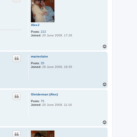
AlexJ
Posts:
222
Joined:
20 June 2009, 17:26
T
o
p
marieclaire
Posts:
35
Joined:
28 June 2009, 18:35
T
o
p
Gleiderman (Alex)
Posts:
75
Joined:
20 June 2009, 11:16
T
o
p