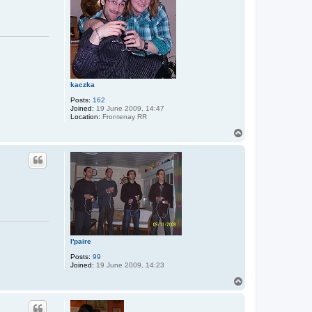
kaczka
Posts:
162
Joined:
19 June 2009, 14:47
Location:
Frontenay RR
T
o
p
l'paire
Posts:
99
Joined:
19 June 2009, 14:23
T
o
p