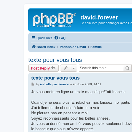
david-forever
Le coin libre pour échanger avec Da
Quick links
FAQ
Board index
Parlons de David
Famille
texte pour vous tous
S
Post Reply
texte pour vous tous
P
by
isabelle pacokonski
»
28 June 2009, 14:11
o
s
Je vous mets en ligne un texte magnifique/Tati Isabelle
t
Quand je ne serai plus là, relâchez moi, laissez moi partir,
J'ai tellement de choses à faire et à voir.
Ne pleurez pas en pensant à moi:
Soyez reconnaissants pour les belles années.
Je vous ai donné mon amitié; vous pouvez seulement dev
le bonheur que vous m'avez apporté.