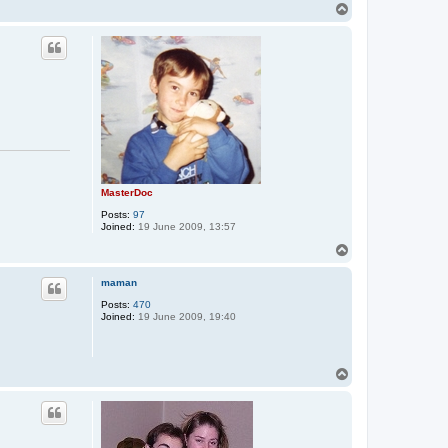
T
o
p
MasterDoc
Posts:
97
Joined:
19 June 2009, 13:57
T
o
p
maman
Posts:
470
Joined:
19 June 2009, 19:40
T
o
p