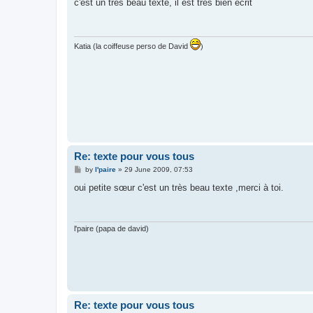
s
c'est un très beau texte, il est très bien écrit
t
Katia (la coiffeuse perso de David
)
Re: texte pour vous tous
P
by
l'paire
»
29 June 2009, 07:53
o
s
oui petite sœur c'est un très beau texte ,merci à toi.
t
l'paire (papa de david)
Re: texte pour vous tous