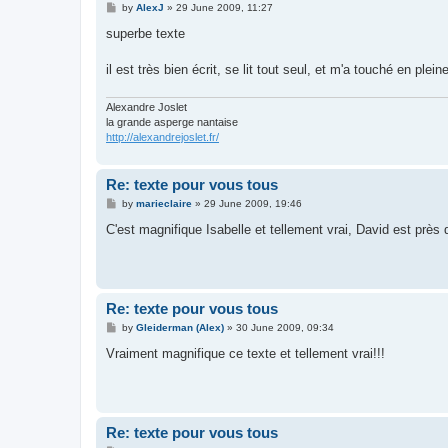
P
by
AlexJ
»
29 June 2009, 11:27
o
s
superbe texte
t
il est très bien écrit, se lit tout seul, et m'a touché en plein
Alexandre Joslet
la grande asperge nantaise
http://alexandrejoslet.fr/
Re: texte pour vous tous
P
by
marieclaire
»
29 June 2009, 19:46
o
s
C'est magnifique Isabelle et tellement vrai, David est près 
t
Re: texte pour vous tous
P
by
Gleiderman (Alex)
»
30 June 2009, 09:34
o
s
Vraiment magnifique ce texte et tellement vrai!!!
t
Re: texte pour vous tous