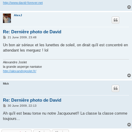
http://www.david-forever.net
AlexJ
Re: Dernière photo de David
P
21 June 2009, 23:48
o
s
Un bon air sérieux et les lunettes de soleil, on dirait qu'il est concentré en
t
attendant les merguez ! lol
Alexandre Joslet
la grande asperge nantaise
http://alexandrejoslet.fr/
Mick
Re: Dernière photo de David
P
30 June 2009, 22:13
o
s
Ah qu'il est beau torse nu notre Jacquounet!! La classe la classe comme
t
toujours...