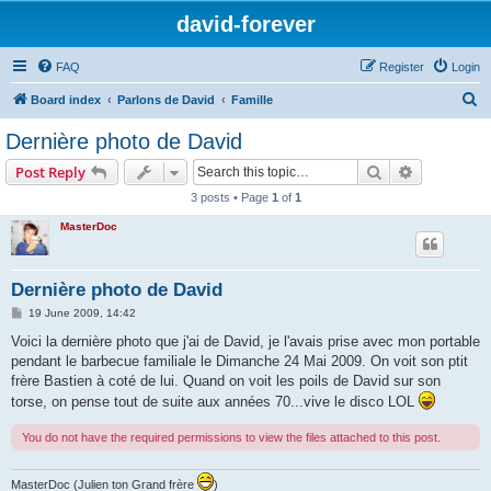
david-forever
FAQ
Register
Login
S
Board index
Parlons de David
Famille
e
Dernière photo de David
a
Search
Advanced s
Post Reply
r
3 posts • Page
1
of
1
c
MasterDoc
h
Dernière photo de David
P
19 June 2009, 14:42
o
s
Voici la dernière photo que j'ai de David, je l'avais prise avec mon portable
t
pendant le barbecue familiale le Dimanche 24 Mai 2009. On voit son ptit
frère Bastien à coté de lui. Quand on voit les poils de David sur son
torse, on pense tout de suite aux années 70...vive le disco LOL
You do not have the required permissions to view the files attached to this post.
MasterDoc (Julien ton Grand frère
)