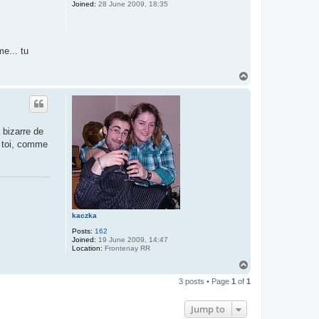
Joined:
28 June 2009, 18:35
me... tu
T
o
p
 bizarre de
à toi, comme
kaczka
Posts:
162
Joined:
19 June 2009, 14:47
Location:
Frontenay RR
T
o
3 posts • Page
1
of
1
p
Jump to