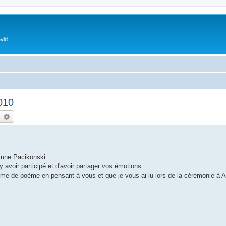
vid
010
earch
Advanced search
 une Pacikonski.
 avoir participé et d'avoir partager vos émotions.
forme de poème en pensant à vous et que je vous ai lu lors de la cérémonie à 