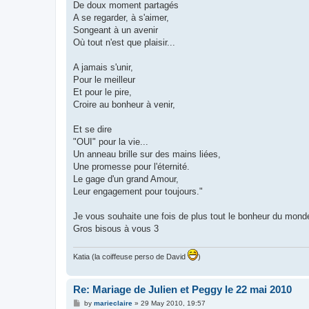
De doux moment partagés
A se regarder, à s'aimer,
Songeant à un avenir
Où tout n'est que plaisir...
A jamais s'unir,
Pour le meilleur
Et pour le pire,
Croire au bonheur à venir,
Et se dire
"OUI" pour la vie...
Un anneau brille sur des mains liées,
Une promesse pour l'éternité.
Le gage d'un grand Amour,
Leur engagement pour toujours."
Je vous souhaite une fois de plus tout le bonheur du mond
Gros bisous à vous 3
Katia (la coiffeuse perso de David
)
Re: Mariage de Julien et Peggy le 22 mai 2010
P
by
marieclaire
»
29 May 2010, 19:57