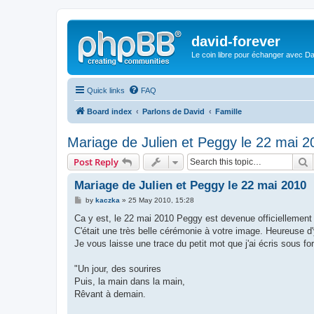
david-forever
Le coin libre pour échanger avec Da
Quick links
FAQ
Board index
Parlons de David
Famille
Mariage de Julien et Peggy le 22 mai 2
S
Post Reply
Mariage de Julien et Peggy le 22 mai 2010
P
by
kaczka
»
25 May 2010, 15:28
o
s
Ca y est, le 22 mai 2010 Peggy est devenue officiellement
t
C'était une très belle cérémonie à votre image. Heureuse d'y
Je vous laisse une trace du petit mot que j'ai écris sous 
"Un jour, des sourires
Puis, la main dans la main,
Rêvant à demain.