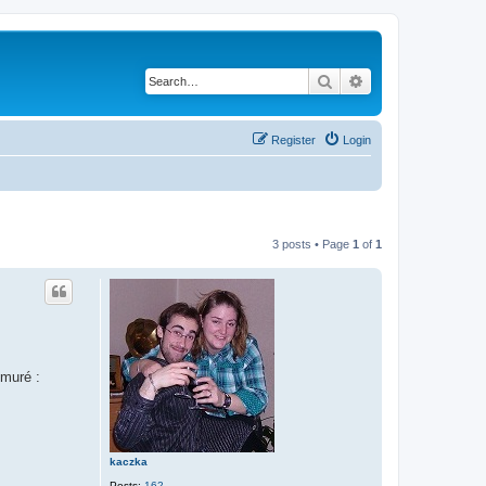
Search
Advanced search
Register
Login
3 posts • Page
1
of
1
Amuré :
kaczka
Posts:
162