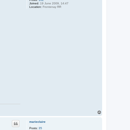
Joined:
19 June 2009, 14:47
Location:
Frontenay RR
T
o
p
marieclaire
Posts:
35