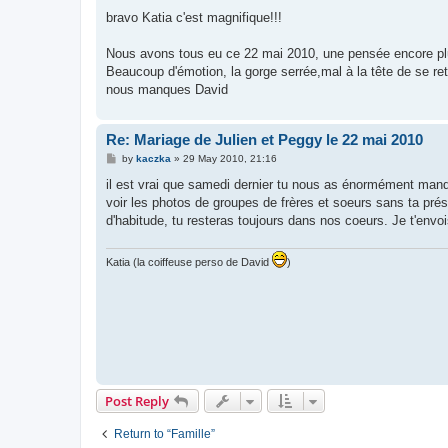
o
s
bravo Katia c'est magnifique!!!
t
Nous avons tous eu ce 22 mai 2010, une pensée encore plus 
Beaucoup d'émotion, la gorge serrée,mal à la tête de se rete
nous manques David
Re: Mariage de Julien et Peggy le 22 mai 2010
P
by
kaczka
»
29 May 2010, 21:16
o
s
il est vrai que samedi dernier tu nous as énormément manqué
t
voir les photos de groupes de frères et soeurs sans ta pré
d'habitude, tu resteras toujours dans nos coeurs. Je t'envo
Katia (la coiffeuse perso de David
)
Post Reply
Return to “Famille”