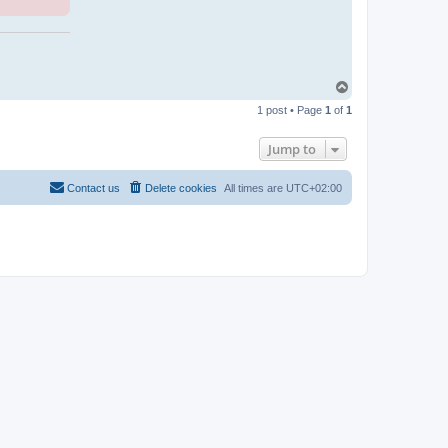
T
o
1 post • Page
1
of
1
p
Jump to
Contact us
Delete cookies
All times are
UTC+02:00