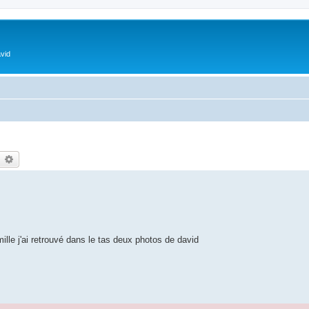
vid
earch
Advanced search
mille j'ai retrouvé dans le tas deux photos de david