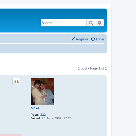
Search
Advanced search
Register
Login
1 post • Page
1
of
1
AlexJ
Posts:
222
Joined:
20 June 2009, 17:26