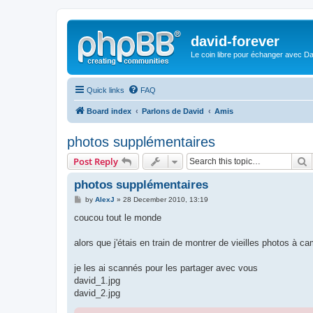
david-forever
Le coin libre pour échanger avec Da
Quick links
FAQ
Board index
Parlons de David
Amis
photos supplémentaires
S
Post Reply
photos supplémentaires
P
by
AlexJ
»
28 December 2010, 13:19
o
s
coucou tout le monde
t
alors que j'étais en train de montrer de vieilles photos à ca
je les ai scannés pour les partager avec vous
david_1.jpg
david_2.jpg