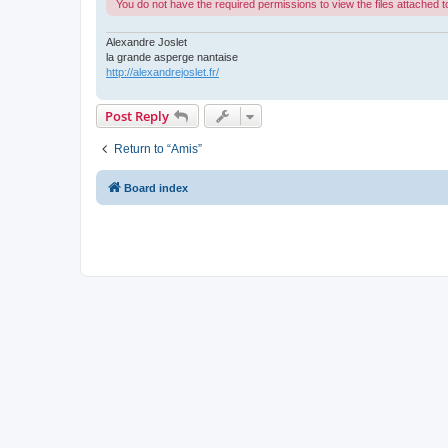
You do not have the required permissions to view the files attached to
Alexandre Joslet
la grande asperge nantaise
http://alexandrejoslet.fr/
Post Reply
Return to “Amis”
Board index